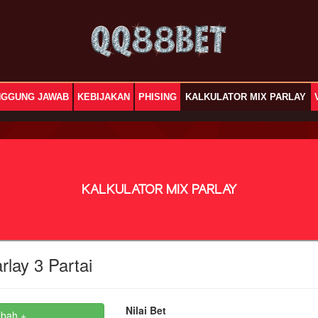
NGGUNG JAWAB
KEBIJAKAN
PHISING
KALKULATOR MIX PARLAY
KALKULATOR MIX PARLAY